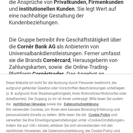
die Ansprüche von
Privatkunden, Firmenkunden
und
institutionellen Kunden
. Sie legt Wert auf
eine nachhaltige Gestaltung der
Kundenbeziehungen.
Die Gruppe betreibt ihre Geschäftstätigkeit über
die
Cornèr Bank AG
als Anbieterin von
Universalbankdienstleistungen. Ferner umfasst
sie die Brands
Cornèrcard
, Herausgeberin von
Zahlungskarten, sowie die Online-Trading-
Plattform
Cornèrtrader
. Das Angebot an
internationalen Finanzdienstleistungen ihrer
Diese Website ist nicht für die Nutzung durch Personen bestimmt, die
Tochtergesellschaften rundet das
aufgrund geltender Gesetze oder Vorschriften Beschränkungen unterliegen
Leistungsspektrum ab.
(z. B. aufgrund ihrer Staatsangehörigkeit, ihres Wohnsitzes/Wohnortes oder
Arbeitsortes). Der Zugang zu ihr ist ihnen untersagt. Bitte lesen Sie zudem
die
rechtlichen Hinweise
sowie die
Datenschutzerklärung
.
Wir verwenden Cookies, um Ihnen eine bessere Browsing-Erfahrung und
Website besuchen
personalisierte Inhalte zu liefern. Bitte lesen Sie die
Cookie Policy
und
verwalten Sie Ihre Einwilligungseinstellungen unter «Cookie-Einstellungen».
Indem Sie auf «OK» klicken, erklären Sie sich einverstanden mit den
rechtlichen Hinweisen, der Datenschutzerklärung, der Cookie Policy und