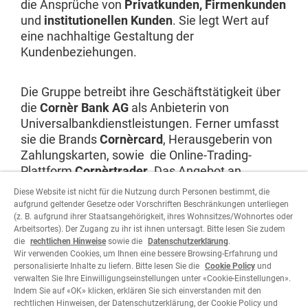
die Ansprüche von
Privatkunden, Firmenkunden
und
institutionellen Kunden
. Sie legt Wert auf
eine nachhaltige Gestaltung der
Kundenbeziehungen.
Die Gruppe betreibt ihre Geschäftstätigkeit über
die
Cornèr Bank AG
als Anbieterin von
Universalbankdienstleistungen. Ferner umfasst
sie die Brands
Cornèrcard
, Herausgeberin von
Zahlungskarten, sowie die Online-Trading-
Plattform
Cornèrtrader
. Das Angebot an
internationalen Finanzdienstleistungen ihrer
Diese Website ist nicht für die Nutzung durch Personen bestimmt, die
Tochtergesellschaften rundet das
aufgrund geltender Gesetze oder Vorschriften Beschränkungen unterliegen
Leistungsspektrum ab.
(z. B. aufgrund ihrer Staatsangehörigkeit, ihres Wohnsitzes/Wohnortes oder
Arbeitsortes). Der Zugang zu ihr ist ihnen untersagt. Bitte lesen Sie zudem
die
rechtlichen Hinweise
sowie die
Datenschutzerklärung
.
Wir verwenden Cookies, um Ihnen eine bessere Browsing-Erfahrung und
Website besuchen
personalisierte Inhalte zu liefern. Bitte lesen Sie die
Cookie Policy
und
verwalten Sie Ihre Einwilligungseinstellungen unter «Cookie-Einstellungen».
Indem Sie auf «OK» klicken, erklären Sie sich einverstanden mit den
rechtlichen Hinweisen, der Datenschutzerklärung, der Cookie Policy und