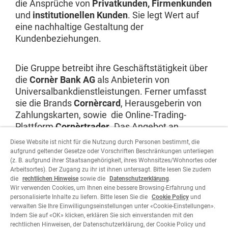
die Ansprüche von
Privatkunden, Firmenkunden
und
institutionellen Kunden
. Sie legt Wert auf
eine nachhaltige Gestaltung der
Kundenbeziehungen.
Die Gruppe betreibt ihre Geschäftstätigkeit über
die
Cornèr Bank AG
als Anbieterin von
Universalbankdienstleistungen. Ferner umfasst
sie die Brands
Cornèrcard
, Herausgeberin von
Zahlungskarten, sowie die Online-Trading-
Plattform
Cornèrtrader
. Das Angebot an
internationalen Finanzdienstleistungen ihrer
Diese Website ist nicht für die Nutzung durch Personen bestimmt, die
Tochtergesellschaften rundet das
aufgrund geltender Gesetze oder Vorschriften Beschränkungen unterliegen
Leistungsspektrum ab.
(z. B. aufgrund ihrer Staatsangehörigkeit, ihres Wohnsitzes/Wohnortes oder
Arbeitsortes). Der Zugang zu ihr ist ihnen untersagt. Bitte lesen Sie zudem
die
rechtlichen Hinweise
sowie die
Datenschutzerklärung
.
Wir verwenden Cookies, um Ihnen eine bessere Browsing-Erfahrung und
Website besuchen
personalisierte Inhalte zu liefern. Bitte lesen Sie die
Cookie Policy
und
verwalten Sie Ihre Einwilligungseinstellungen unter «Cookie-Einstellungen».
Indem Sie auf «OK» klicken, erklären Sie sich einverstanden mit den
rechtlichen Hinweisen, der Datenschutzerklärung, der Cookie Policy und