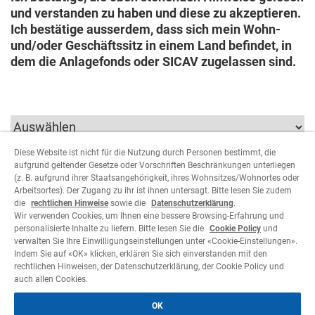
und verstanden zu haben und diese zu akzeptieren.
Ich bestätige ausserdem, dass sich mein Wohn-
und/oder Geschäftssitz in einem Land befindet, in
dem die Anlagefonds oder SICAV zugelassen sind.
Diese Website ist nicht für die Nutzung durch Personen bestimmt, die
aufgrund geltender Gesetze oder Vorschriften Beschränkungen unterliegen
Um fortfahren zu können, müssen die der Art des
(z. B. aufgrund ihrer Staatsangehörigkeit, ihres Wohnsitzes/Wohnortes oder
Benutzers entsprechenden Parameter ausgewählt
Arbeitsortes). Der Zugang zu ihr ist ihnen untersagt. Bitte lesen Sie zudem
werden.
die
rechtlichen Hinweise
sowie die
Datenschutzerklärung
.
Wir verwenden Cookies, um Ihnen eine bessere Browsing-Erfahrung und
personalisierte Inhalte zu liefern. Bitte lesen Sie die
Cookie Policy
und
Ablehnen
Akzeptieren
verwalten Sie Ihre Einwilligungseinstellungen unter «Cookie-Einstellungen».
Indem Sie auf «OK» klicken, erklären Sie sich einverstanden mit den
rechtlichen Hinweisen, der Datenschutzerklärung, der Cookie Policy und
auch allen Cookies.
OK
Legales
Datenschutzerklärung
Cookie Policy