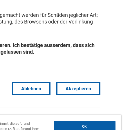
 gemacht werden für Schäden jeglicher Art;
Leistung, des Browsens oder der Verlinkung
eren. Ich bestätige ausserdem, dass sich
gelassen sind.
Ablehnen
Akzeptieren
Firmensitz,
Zweigniederlassung und
timmt, die aufgrund
OK
Agenturen
gen (z. B. aufgrund ihrer