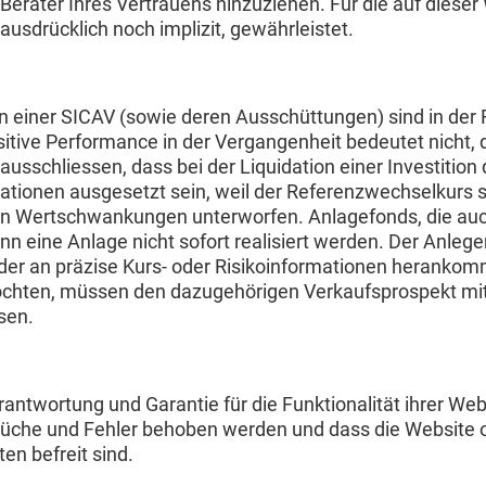
Berater Ihres Vertrauens hinzuziehen. Für die auf dieser
usdrücklich noch implizit, gewährleistet.
en einer SICAV (sowie deren Ausschüttungen) sind in der
sitive Performance in der Vergangenheit bedeutet nicht, d
 ausschliessen, dass bei der Liquidation einer Investitio
ionen ausgesetzt sein, weil der Referenzwechselkurs s
en Wertschwankungen unterworfen. Anlagefonds, die auch
nn eine Anlage nicht sofort realisiert werden. Der Anleg
der an präzise Kurs- oder Risikoinformationen herankomme
chten, müssen den dazugehörigen Verkaufsprospekt mit a
sen.
ntwortung und Garantie für die Funktionalität ihrer Webs
rbrüche und Fehler behoben werden und dass die Website 
n befreit sind.