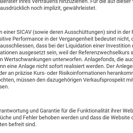
Berater Ihres Vertrauens hinzuziehen. Für die auf dieser
usdrücklich noch implizit, gewährleistet.
en einer SICAV (sowie deren Ausschüttungen) sind in der
sitive Performance in der Vergangenheit bedeutet nicht, d
 ausschliessen, dass bei der Liquidation einer Investitio
ionen ausgesetzt sein, weil der Referenzwechselkurs s
en Wertschwankungen unterworfen. Anlagefonds, die auch
nn eine Anlage nicht sofort realisiert werden. Der Anleg
der an präzise Kurs- oder Risikoinformationen herankomme
chten, müssen den dazugehörigen Verkaufsprospekt mit a
sen.
ntwortung und Garantie für die Funktionalität ihrer Webs
rbrüche und Fehler behoben werden und dass die Website 
n befreit sind.