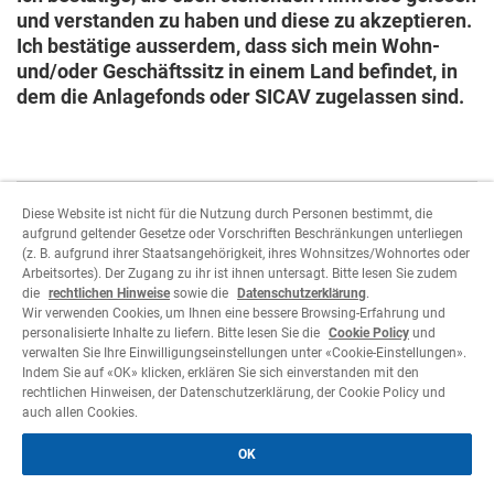
und verstanden zu haben und diese zu akzeptieren.
Ich bestätige ausserdem, dass sich mein Wohn-
und/oder Geschäftssitz in einem Land befindet, in
dem die Anlagefonds oder SICAV zugelassen sind.
Diese Website ist nicht für die Nutzung durch Personen bestimmt, die
aufgrund geltender Gesetze oder Vorschriften Beschränkungen unterliegen
(z. B. aufgrund ihrer Staatsangehörigkeit, ihres Wohnsitzes/Wohnortes oder
Um fortzufahren, müssen Sie die
Arbeitsortes). Der Zugang zu ihr ist ihnen untersagt. Bitte lesen Sie zudem
Benutzerparameter auswählen.
die
rechtlichen Hinweise
sowie die
Datenschutzerklärung
.
Wir verwenden Cookies, um Ihnen eine bessere Browsing-Erfahrung und
personalisierte Inhalte zu liefern. Bitte lesen Sie die
Cookie Policy
und
Ablehnen
Akzeptieren
verwalten Sie Ihre Einwilligungseinstellungen unter «Cookie-Einstellungen».
Indem Sie auf «OK» klicken, erklären Sie sich einverstanden mit den
rechtlichen Hinweisen, der Datenschutzerklärung, der Cookie Policy und
auch allen Cookies.
OK
Legales
Datenschutzerklärung
Cookie Policy
©
2026 Cornèr Banca SA
Alle Rechte vorbehalten