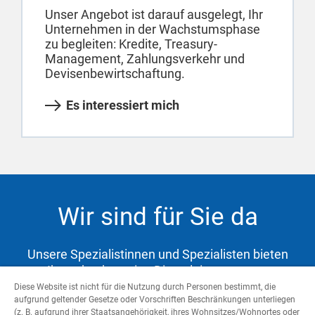
Unser Angebot ist darauf ausgelegt, Ihr
Unternehmen in der Wachstumsphase
zu begleiten: Kredite, Treasury-
Management, Zahlungsverkehr und
Devisenbewirtschaftung.
Es interessiert mich
Wir sind für Sie da
Unsere Spezialistinnen und Spezialisten bieten
Ihnen hochwertige Dienstleistungen zur
Abdeckung Ihrer Bedürfnisse und Unterstützung
Diese Website ist nicht für die Nutzung durch Personen bestimmt, die
aufgrund geltender Gesetze oder Vorschriften Beschränkungen unterliegen
auf dem Weg zu Ihren Zielen.
(z. B. aufgrund ihrer Staatsangehörigkeit, ihres Wohnsitzes/Wohnortes oder