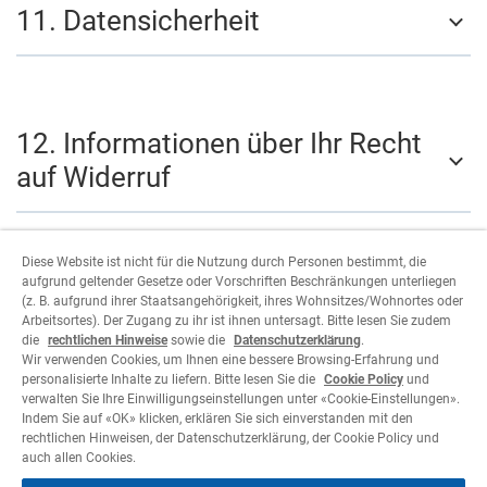
11. Datensicherheit
12. Informationen über Ihr Recht
auf Widerruf
Diese Website ist nicht für die Nutzung durch Personen bestimmt, die
aufgrund geltender Gesetze oder Vorschriften Beschränkungen unterliegen
13. Wer ist verantwortlich für die
(z. B. aufgrund ihrer Staatsangehörigkeit, ihres Wohnsitzes/Wohnortes oder
Arbeitsortes). Der Zugang zu ihr ist ihnen untersagt. Bitte lesen Sie zudem
Datenverarbeitung und an wen
die
rechtlichen Hinweise
sowie die
Datenschutzerklärung
.
kann ich mich wenden?
Wir verwenden Cookies, um Ihnen eine bessere Browsing-Erfahrung und
personalisierte Inhalte zu liefern. Bitte lesen Sie die
Cookie Policy
und
verwalten Sie Ihre Einwilligungseinstellungen unter «Cookie-Einstellungen».
Indem Sie auf «OK» klicken, erklären Sie sich einverstanden mit den
rechtlichen Hinweisen, der Datenschutzerklärung, der Cookie Policy und
auch allen Cookies.