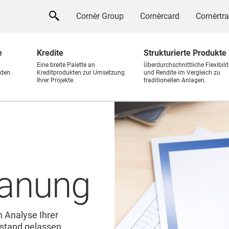
Cornèr Group
Cornèrcard
Cornèrtr
e
Kredite
Strukturierte Produkte
Eine breite Palette an
Überdurchschnittliche Flexibilit
den.
Kreditprodukten zur Umsetzung
und Rendite im Vergleich zu
Ihrer Projekte.
traditionellen Anlagen.
lanung
n Analyse Ihrer
estand gelassen