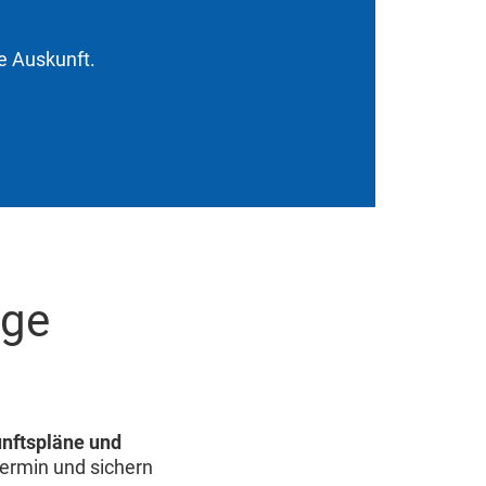
e Auskunft.
rge
unftspläne und
ermin und sichern