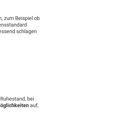
, zum Beispiel ob
bensstandard
iessend schlagen
 Ruhestand, bei
öglichkeiten
auf,