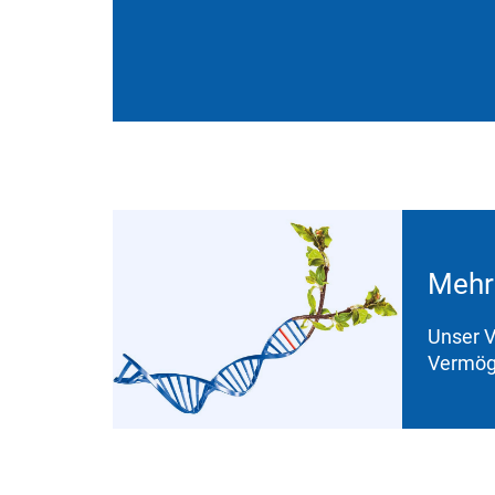
Mehr 
Unser V
Vermög