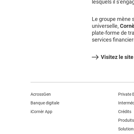
lesquels il s’enga
Le groupe mène s
universelle,
Cornè
plate-forme de tra
services financier
Visitez le site
AcrossGen
Private 
Banque digitale
Interméd
iCornèr App
Crédits
Produits
Solution