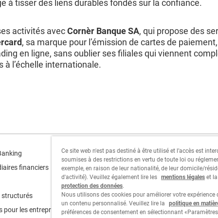
ge à tisser des liens durables fondés sur la confiance.
es activités avec
Cornèr Banque SA
, qui propose des s
rcard
, sa marque pour l’émission de cartes de paiement
ding en ligne, sans oublier ses filiales qui viennent compl
s à l’échelle internationale.
Ce site web n'est pas destiné à être utilisé et l’accès est int
Cornèr Group
Banking
soumises à des restrictions en vertu de toute loi ou régleme
iaires financiers
exemple, en raison de leur nationalité, de leur domicile/résid
Cornèrcard
d'activité). Veuillez également lire les
mentions légales
et l
protection des données
.
Cornèrtrader
Nous utilisons des cookies pour améliorer votre expérience d
 structurés
un contenu personnalisé. Veuillez lire la
politique en matiè
s pour les entreprises
préférences de consentement en sélectionnant «Paramètres