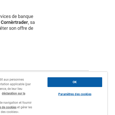
ervices de banque
,
Cornèrtrader
, sa
éter son offre de
erdit aux personnes
Siège social, succursales et
OK
ntation applicable (par
agences
ence, de leur lieu
a
déclaration sur la
Paramètres des cookies
Contact
e navigation et fournir
Travailler chez nous
re de cookies
et gérer les
 des cookies».