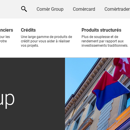
Cornèr Group
Cornèrcard
Cornèrtrader
anciers
Crédits
Produits structurés
our les
Une large gamme de produits de
Plus de souplesse et de
votre
crédit pour vous aider à réaliser
rendement par rapport aux
vos projets.
investissements traditionnels.
up