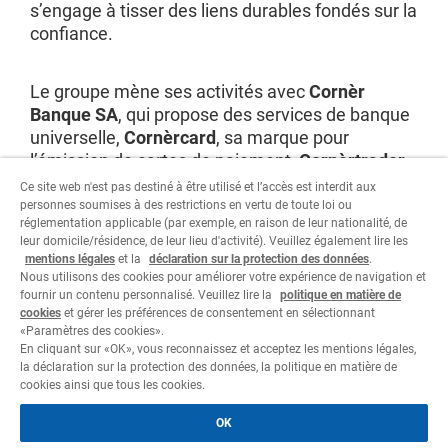
s’engage à tisser des liens durables fondés sur la
confiance.
Le groupe mène ses activités avec
Cornèr
Banque SA
, qui propose des services de banque
universelle,
Cornèrcard
, sa marque pour
l’émission de cartes de paiement,
Cornèrtrader
,
sa plate-forme de trading en ligne, sans oublier
Ce site web n'est pas destiné à être utilisé et l’accès est interdit aux
ses filiales qui viennent compléter son offre de
personnes soumises à des restrictions en vertu de toute loi ou
réglementation applicable (par exemple, en raison de leur nationalité, de
services financiers à l’échelle internationale.
leur domicile/résidence, de leur lieu d'activité). Veuillez également lire les
mentions légales
et la
déclaration sur la protection des données
.
Nous utilisons des cookies pour améliorer votre expérience de navigation et
Visitez le site
fournir un contenu personnalisé. Veuillez lire la
politique en matière de
cookies
et gérer les préférences de consentement en sélectionnant
«Paramètres des cookies».
En cliquant sur «OK», vous reconnaissez et acceptez les mentions légales,
la déclaration sur la protection des données, la politique en matière de
cookies ainsi que tous les cookies.
Informations juridiques
OK
Déclaration sur la protection des données
Cookie policy