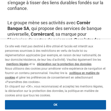
s’engage à tisser des liens durables fondés sur la
confiance.
Le groupe mène ses activités avec
Cornèr
Banque SA
, qui propose des services de banque
universelle,
Cornèrcard
, sa marque pour
l’émission de cartes de paiement,
Cornèrtrader
,
sa plate-forme de trading en ligne, sans oublier
Ce site web n'est pas destiné à être utilisé et l’accès est interdit aux
ses filiales qui viennent compléter son offre de
personnes soumises à des restrictions en vertu de toute loi ou
réglementation applicable (par exemple, en raison de leur nationalité, de
services financiers à l’échelle internationale.
leur domicile/résidence, de leur lieu d'activité). Veuillez également lire les
mentions légales
et la
déclaration sur la protection des données
.
Nous utilisons des cookies pour améliorer votre expérience de navigation et
Visitez le site
fournir un contenu personnalisé. Veuillez lire la
politique en matière de
cookies
et gérer les préférences de consentement en sélectionnant
«Paramètres des cookies».
En cliquant sur «OK», vous reconnaissez et acceptez les mentions légales,
la déclaration sur la protection des données, la politique en matière de
cookies ainsi que tous les cookies.
Informations juridiques
OK
Déclaration sur la protection des données
Cookie policy