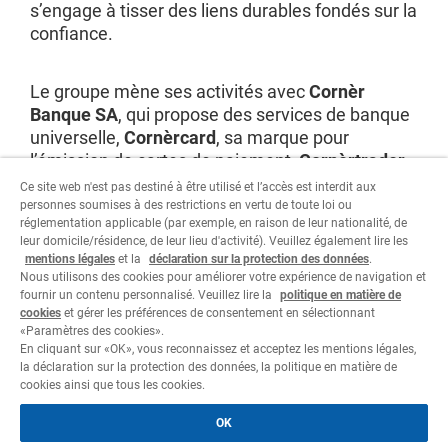
s’engage à tisser des liens durables fondés sur la
confiance.
Le groupe mène ses activités avec
Cornèr
Banque SA
, qui propose des services de banque
universelle,
Cornèrcard
, sa marque pour
l’émission de cartes de paiement,
Cornèrtrader
,
sa plate-forme de trading en ligne, sans oublier
Ce site web n'est pas destiné à être utilisé et l’accès est interdit aux
ses filiales qui viennent compléter son offre de
personnes soumises à des restrictions en vertu de toute loi ou
réglementation applicable (par exemple, en raison de leur nationalité, de
services financiers à l’échelle internationale.
leur domicile/résidence, de leur lieu d'activité). Veuillez également lire les
mentions légales
et la
déclaration sur la protection des données
.
Nous utilisons des cookies pour améliorer votre expérience de navigation et
Visitez le site
fournir un contenu personnalisé. Veuillez lire la
politique en matière de
cookies
et gérer les préférences de consentement en sélectionnant
«Paramètres des cookies».
En cliquant sur «OK», vous reconnaissez et acceptez les mentions légales,
la déclaration sur la protection des données, la politique en matière de
cookies ainsi que tous les cookies.
Informations juridiques
OK
Déclaration sur la protection des données
Cookie policy