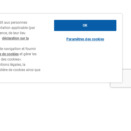
erdit aux personnes
OK
ntation applicable (par
ence, de leur lieu
a
déclaration sur la
Paramètres des cookies
e navigation et fournir
re de cookies
et gérer les
 des cookies».
tions légales, la
atière de cookies ainsi que