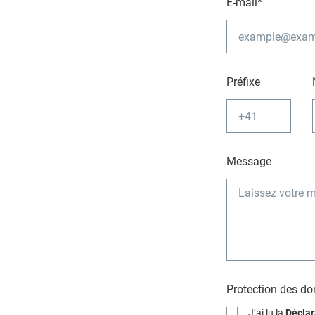
E-mail*
Préfixe
Message
Protection des d
J’ai lu la
Déclar