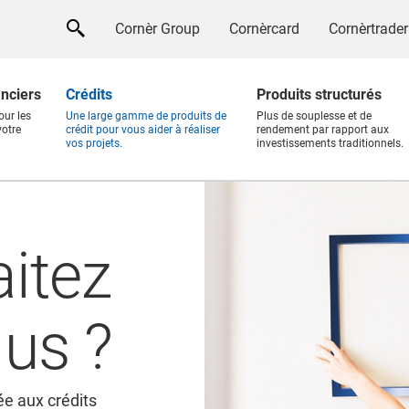
Cornèr Group
Cornèrcard
Cornèrtrader
anciers
Crédits
Produits structurés
our les
Une large gamme de produits de
Plus de souplesse et de
votre
crédit pour vous aider à réaliser
rendement par rapport aux
vos projets.
investissements traditionnels.
itez
lus ?
e aux crédits