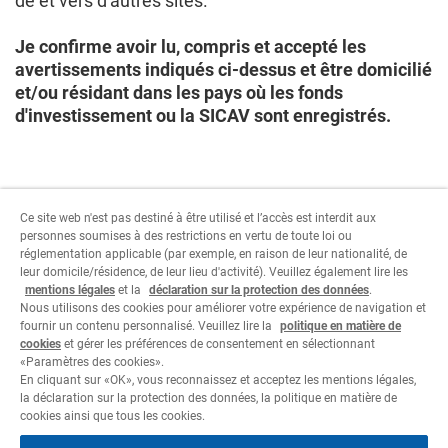
de et vers d'autres sites.
Je confirme avoir lu, compris et accepté les
avertissements indiqués ci-dessus et être domicilié
et/ou résidant dans les pays où les fonds
d'investissement ou la SICAV sont enregistrés.
Ce site web n'est pas destiné à être utilisé et l’accès est interdit aux
personnes soumises à des restrictions en vertu de toute loi ou
réglementation applicable (par exemple, en raison de leur nationalité, de
Pour continuer, sélectionner les paramètres relatifs
leur domicile/résidence, de leur lieu d'activité). Veuillez également lire les
au type d'utilisateur.
mentions légales
et la
déclaration sur la protection des données
.
Nous utilisons des cookies pour améliorer votre expérience de navigation et
fournir un contenu personnalisé. Veuillez lire la
politique en matière de
Je refuse
J'accepte
cookies
et gérer les préférences de consentement en sélectionnant
«Paramètres des cookies».
En cliquant sur «OK», vous reconnaissez et acceptez les mentions légales,
la déclaration sur la protection des données, la politique en matière de
cookies ainsi que tous les cookies.
Informations juridiques