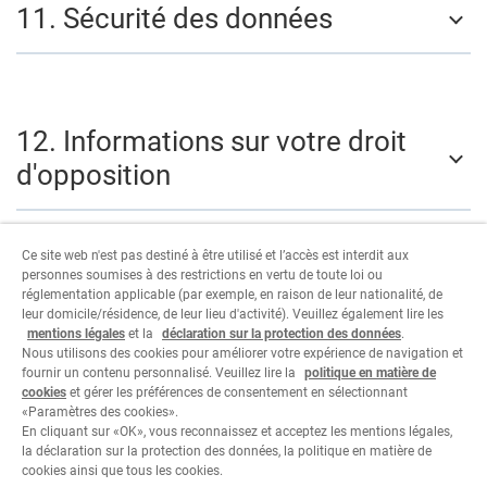
11. Sécurité des données
12. Informations sur votre droit
d'opposition
Ce site web n'est pas destiné à être utilisé et l’accès est interdit aux
personnes soumises à des restrictions en vertu de toute loi ou
13. Qui est responsable du
réglementation applicable (par exemple, en raison de leur nationalité, de
leur domicile/résidence, de leur lieu d'activité). Veuillez également lire les
traitement des données et qui
mentions légales
et la
déclaration sur la protection des données
.
Nous utilisons des cookies pour améliorer votre expérience de navigation et
puis-je contacter?
fournir un contenu personnalisé. Veuillez lire la
politique en matière de
cookies
et gérer les préférences de consentement en sélectionnant
«Paramètres des cookies».
En cliquant sur «OK», vous reconnaissez et acceptez les mentions légales,
la déclaration sur la protection des données, la politique en matière de
cookies ainsi que tous les cookies.