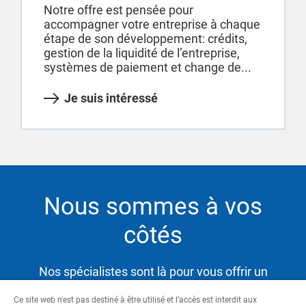
Notre offre est pensée pour
accompagner votre entreprise à chaque
étape de son développement: crédits,
gestion de la liquidité de l’entreprise,
systèmes de paiement et change de...
Je suis intéressé
Nous sommes à vos
côtés
Nos spécialistes sont là pour vous offrir un
service hautement qualifié et satisfaire ainsi vos
Ce site web n'est pas destiné à être utilisé et l’accès est interdit aux
besoins tout en vous aidant à atteindre vos