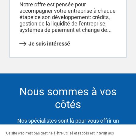
Notre offre est pensée pour
accompagner votre entreprise à chaque
étape de son développement: crédits,
gestion de la liquidité de l’entreprise,
systèmes de paiement et change de...
Je suis intéressé
Nous sommes à vos
côtés
Nos spécialistes sont là pour vous offrir un
service hautement qualifié et satisfaire ainsi vos
Ce site web n'est pas destiné à être utilisé et l’accès est interdit aux
besoins tout en vous aidant à atteindre vos