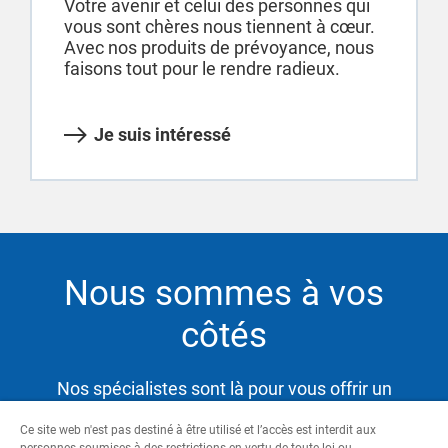
Votre avenir et celui des personnes qui
vous sont chères nous tiennent à cœur.
Avec nos produits de prévoyance, nous
faisons tout pour le rendre radieux.
Je suis intéressé
Nous sommes à vos
côtés
Nos spécialistes sont là pour vous offrir un
service hautement qualifié et satisfaire ainsi vos
Ce site web n'est pas destiné à être utilisé et l’accès est interdit aux
besoins tout en vous aidant à atteindre vos