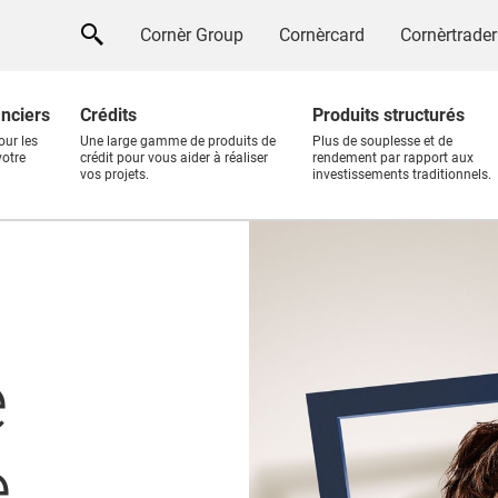
Cornèr Group
Cornèrcard
Cornèrtrader
anciers
Crédits
Produits structurés
our les
Une large gamme de produits de
Plus de souplesse et de
votre
crédit pour vous aider à réaliser
rendement par rapport aux
vos projets.
investissements traditionnels.
e
e