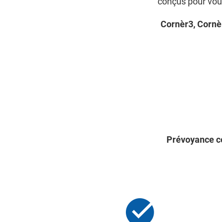
conçus pour vous
Cornèr3, Cornè
Prévoyance 