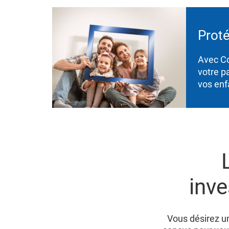
Proté
Avec Co
votre p
vos enf
inve
Vous désirez un