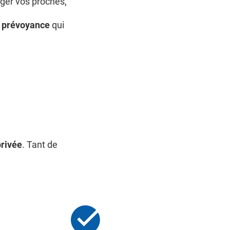
éger vos proches,
e
prévoyance
qui
.
rivée
. Tant de