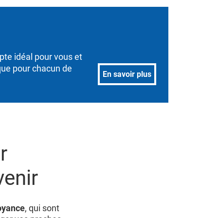
pte idéal pour vous et
ique pour chacun de
En savoir plus
r
venir
oyance
, qui sont