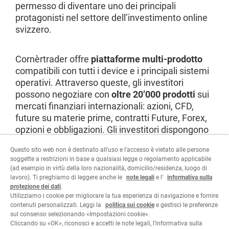
permesso di diventare uno dei principali
protagonisti nel settore dell’investimento online
svizzero.
Cornèrtrader offre
piattaforme multi-prodotto
compatibili con tutti i device e i principali sistemi
operativi. Attraverso queste, gli investitori
possono negoziare con
oltre 20’000 prodotti
sui
mercati finanziari internazionali: azioni, CFD,
future su materie prime, contratti Future, Forex,
opzioni e obbligazioni. Gli investitori dispongono
inoltre di un servizio personalizzato e di
Questo sito web non è destinato all'uso e l'accesso è vietato alle persone
un’assistenza costante.
soggette a restrizioni in base a qualsiasi legge o regolamento applicabile
(ad esempio in virtù della loro nazionalità, domicilio/residenza, luogo di
lavoro). Ti preghiamo di leggere anche le
note legali
e l'
informativa sulla
Visita il sito
protezione dei dati
.
Utilizziamo i cookie per migliorare la tua esperienza di navigazione e fornire
contenuti personalizzati. Leggi la
politica sui cookie
e gestisci le preferenze
sul consenso selezionando «Impostazioni cookie».
Cliccando su «OK», riconosci e accetti le note legali, l’informativa sulla