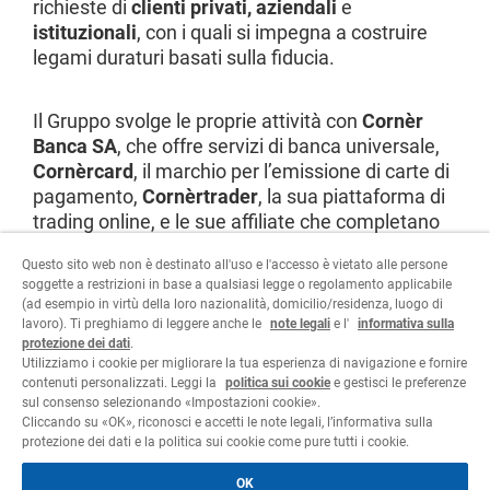
richieste di
clienti privati, aziendali
e
istituzionali
, con i quali si impegna a costruire
legami duraturi basati sulla fiducia.
Il Gruppo svolge le proprie attività con
Cornèr
Banca SA
, che offre servizi di banca universale,
Cornèrcard
, il marchio per l’emissione di carte di
pagamento,
Cornèrtrader
, la sua piattaforma di
trading online, e le sue affiliate che completano
l’offerta di servizi finanziari a livello
Questo sito web non è destinato all'uso e l'accesso è vietato alle persone
internazionale.
soggette a restrizioni in base a qualsiasi legge o regolamento applicabile
(ad esempio in virtù della loro nazionalità, domicilio/residenza, luogo di
lavoro). Ti preghiamo di leggere anche le
note legali
e l'
informativa sulla
Visita il sito
protezione dei dati
.
Utilizziamo i cookie per migliorare la tua esperienza di navigazione e fornire
contenuti personalizzati. Leggi la
politica sui cookie
e gestisci le preferenze
sul consenso selezionando «Impostazioni cookie».
Cliccando su «OK», riconosci e accetti le note legali, l’informativa sulla
protezione dei dati e la politica sui cookie come pure tutti i cookie.
Area legale
Informativa sulla protezione dei dati
OK