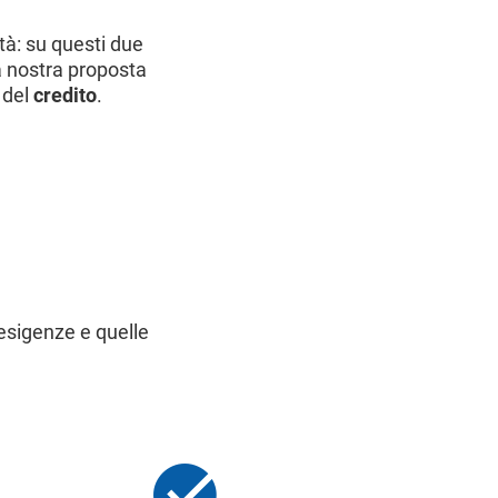
ità: su questi due
a nostra proposta
i del
credito
.
 esigenze e quelle