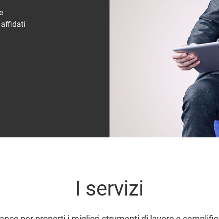
e
 affidati
I servizi
anco per proporti i migliori strumenti di lavoro e semplifi