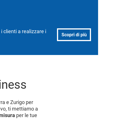
clienti a realizzare i
Scopri di più
siness
vra e Zurigo per
tivo, ti mettiamo a
 misura
per le tue