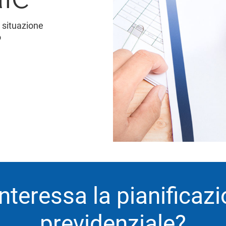
a situazione
o
interessa la pianificaz
previdenziale?