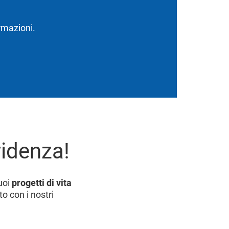
ormazioni.
videnza!
tuoi
progetti di vita
o con i nostri