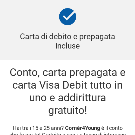
Carta di debito e prepagata
incluse
Conto, carta prepagata e
carta Visa Debit tutto in
uno e addirittura
gratuito!
Hai tra i 15 e 25 anni?
Cornèr4Young
è il conto
che fa per te! Gratuito e con un tasso di interesse