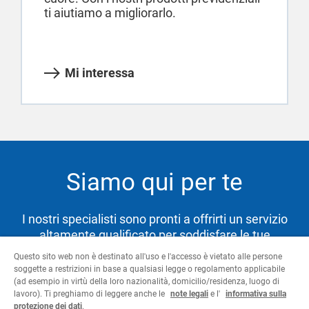
ti aiutiamo a migliorarlo.
Mi interessa
Siamo qui per te
I nostri specialisti sono pronti a offrirti un servizio
altamente qualificato per soddisfare le tue
necessità e aiutarti a raggiungere i tuoi obiettivi.
Questo sito web non è destinato all'uso e l'accesso è vietato alle persone
soggette a restrizioni in base a qualsiasi legge o regolamento applicabile
(ad esempio in virtù della loro nazionalità, domicilio/residenza, luogo di
lavoro). Ti preghiamo di leggere anche le
note legali
e l'
informativa sulla
Contattaci
protezione dei dati
.