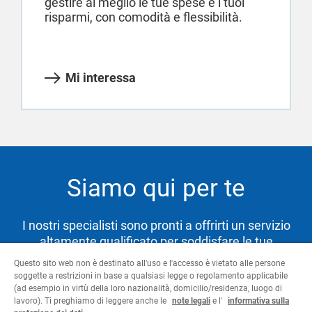
gestire al meglio le tue spese e i tuoi
risparmi, con comodità e flessibilità.
Mi interessa
Siamo qui per te
I nostri specialisti sono pronti a offrirti un servizio
altamente qualificato per soddisfare le tue
necessità e aiutarti a raggiungere i tuoi obiettivi.
Questo sito web non è destinato all'uso e l'accesso è vietato alle persone
soggette a restrizioni in base a qualsiasi legge o regolamento applicabile
(ad esempio in virtù della loro nazionalità, domicilio/residenza, luogo di
lavoro). Ti preghiamo di leggere anche le
note legali
e l'
informativa sulla
Contattaci