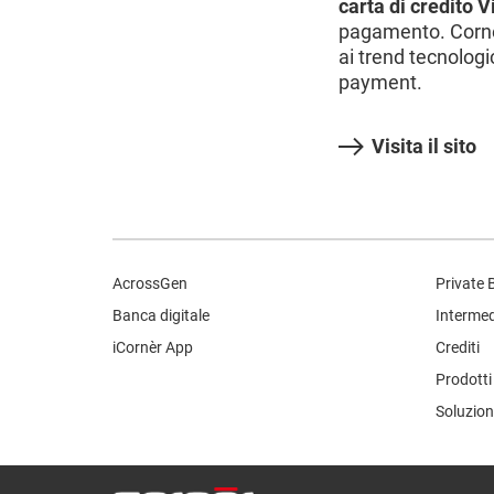
carta di credito V
pagamento. Cornèr
ai trend tecnolog
payment.
Visita il sito
AcrossGen
Private 
Banca digitale
Intermedi
iCornèr App
Crediti
Prodotti 
Soluzion