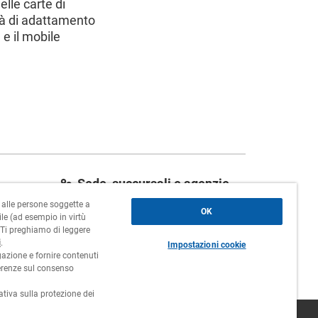
lle carte di
tà di adattamento
e il mobile
Sede, succursali e agenzie
o alle persone soggette a
Contatti
OK
le (ad esempio in virtù
. Ti preghiamo di leggere
Lavora con noi
i
.
Impostazioni cookie
gazione e fornire contenuti
ferenze sul consenso
mativa sulla protezione dei