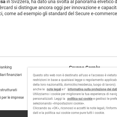
isa
in Svizzera, ha dato una svolta al panorama elvetico de
card si distingue ancora oggi per innovazione e capaci
ici, come ad esempio gli standard del Secure e-commerce 
Gruppo Cornèr
Banking
ari finanziari
Questo sito web non è destinato all'uso e l'accesso è vietat
Cornèrcard
restrizioni in base a qualsiasi legge o regolamento applicabi
della loro nazionalità, domicilio/residenza, luogo di lavoro)
Cornèrtrader
anche le
note legali
e l'
informativa sulla protezione dei dat
strutturati
Utilizziamo i cookie per migliorare la tua esperienza di navi
i per le imprese
personalizzati. Leggi la
politica sui cookie
e gestisci le pre
selezionando «Impostazioni cookie».
Cliccando su «OK», riconosci e accetti le note legali, l’infor
dati e la politica sui cookie come pure tutti i cookie.