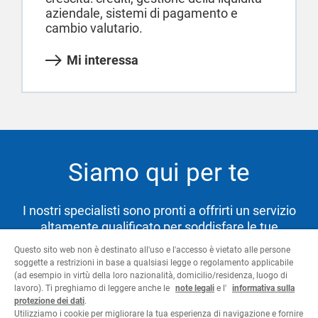
aziendale, sistemi di pagamento e
cambio valutario.
Mi interessa
Siamo qui per te
I nostri specialisti sono pronti a offrirti un servizio
altamente qualificato per soddisfare le tue
necessità e aiutarti a raggiungere i tuoi obiettivi.
Questo sito web non è destinato all'uso e l'accesso è vietato alle persone
soggette a restrizioni in base a qualsiasi legge o regolamento applicabile
(ad esempio in virtù della loro nazionalità, domicilio/residenza, luogo di
lavoro). Ti preghiamo di leggere anche le
note legali
e l'
informativa sulla
Contattaci
protezione dei dati
.
Utilizziamo i cookie per migliorare la tua esperienza di navigazione e fornire