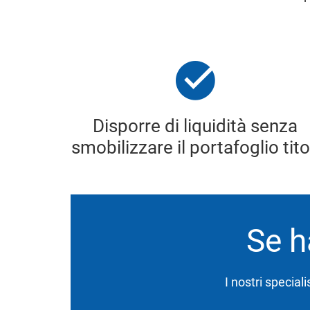
Disporre di liquidità senza
smobilizzare il portafoglio tito
Se h
I nostri special