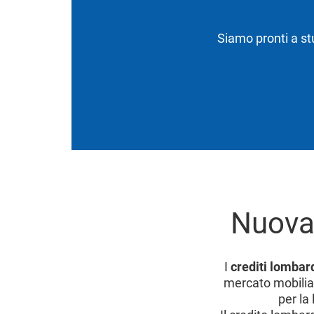
Siamo pronti a stu
Nuova 
I
crediti lombar
mercato mobiliar
per la