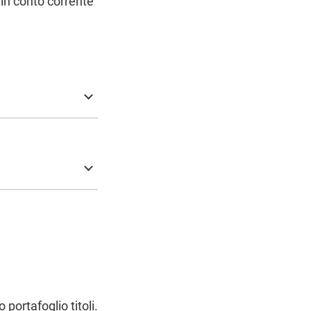
 in conto corrente
portafoglio titoli.