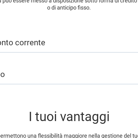
d può essere messo a disposizione sotto forma di credito
o di anticipo fisso.
onto corrente
so
I tuoi vantaggi
permettono una flessibilità maggiore nella gestione del tuo 