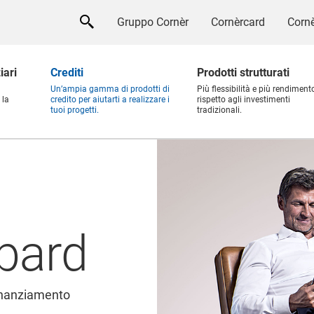
Gruppo Cornèr
Cornèrcard
Cornè
iari
Crediti
Prodotti strutturati
Un’ampia gamma di prodotti di
Più flessibilità e più rendiment
 la
credito per aiutarti a realizzare i
rispetto agli investimenti
tuoi progetti.
tradizionali.
mbard
finanziamento
.