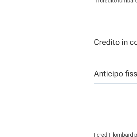
Il credito lombar
Credito in c
Anticipo fis
I crediti lombard 