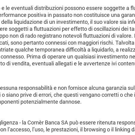
o e le eventuali distribuzioni possono essere soggette a fl
erformance positiva in passato non costituisce una gara
la liquidazione di un investimento, il suo valore sia inferi
e soggetti a fluttuazioni per effetto di oscillazioni dei ta
uppo non di rado registrano notevoli fluttuazioni di valore
cati, sono pertanto connessi con maggiori rischi. Talvolt
ate qualche temporanea difficoltà a liquidarlo, a realizza
o connesso. Prima di operare un qualsiasi investimento nei
o di vendita, eventuali allegati e le avvertenze ivi conten
suna responsabilità e non fornisce alcuna garanzia sulle 
siano prive di errori, che questi vengano corretti o che il
componenti potenzialmente dannose.
gligenza - la Cornèr Banca SA può essere ritenuta respons
con l’accesso, l’uso, le prestazioni, il browsing o il linking da