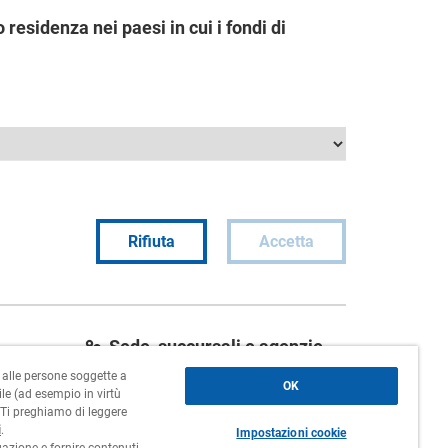
residenza nei paesi in cui i fondi di
Rifiuta
Accetta
Sede, succursali e agenzie
o alle persone soggette a
Contatti
OK
le (ad esempio in virtù
. Ti preghiamo di leggere
Lavora con noi
i
.
Impostazioni cookie