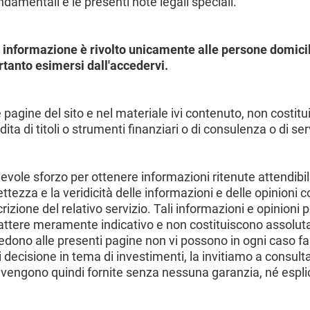
ndamentali e le presenti note legali speciali.
 informazione è rivolto unicamente alle persone domicil
rtanto esimersi dall'accedervi.
 pagine del sito e nel materiale ivi contenuto, non costitu
a di titoli o strumenti finanziari o di consulenza o di serv
vole sforzo per ottenere informazioni ritenute attendibil
ttezza e la veridicità delle informazioni e delle opinioni 
rizione del relativo servizio. Tali informazioni e opinion
tere meramente indicativo e non costituiscono assolutam
ccedono alle presenti pagine non vi possono in ogni caso 
i decisione in tema di investimenti, la invitiamo a consulta
o vengono quindi fornite senza nessuna garanzia, né esplic