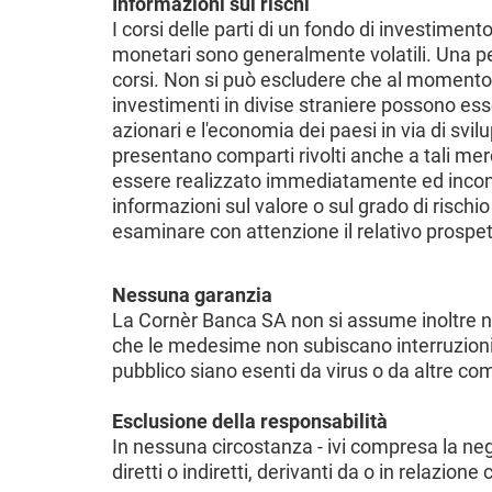
Informazioni sui rischi
I corsi delle parti di un fondo di investiment
monetari sono generalmente volatili. Una p
corsi. Non si può escludere che al momento del
investimenti in divise straniere possono esser
azionari e l'economia dei paesi in via di svil
presentano comparti rivolti anche a tali mer
essere realizzato immediatamente ed incontri
informazioni sul valore o sul grado di rischi
esaminare con attenzione il relativo prospett
Nessuna garanzia
La Cornèr Banca SA non si assume inoltre nes
che le medesime non subiscano interruzioni o 
pubblico siano esenti da virus o da altre 
Esclusione della responsabilità
In nessuna circostanza - ivi compresa la ne
diretti o indiretti, derivanti da o in relazione 