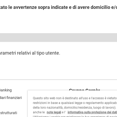
to le avvertenze sopra indicate e di avere domicilio e/o 
ametri relativi al tipo utente.
Gruppo Cornèr
Banking
ari finanziari
Questo sito web non è destinato all'uso e l'accesso è vietat
Cornèrcard
restrizioni in base a qualsiasi legge o regolamento applicabi
della loro nazionalità, domicilio/residenza, luogo di lavoro)
Cornèrtrader
anche le
note legali
e l'
informativa sulla protezione dei dat
strutturati