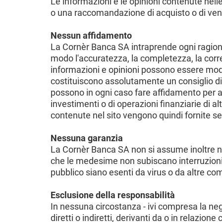
Le informazioni e le opinioni contenute nelle
o una raccomandazione di acquisto o di vendit
Nessun affidamento
La Cornèr Banca SA intraprende ogni ragione
modo l'accuratezza, la completezza, la corret
informazioni e opinioni possono essere mo
costituiscono assolutamente un consiglio di 
possono in ogni caso fare affidamento per at
investimenti o di operazioni finanziarie di al
contenute nel sito vengono quindi fornite se
Nessuna garanzia
La Cornèr Banca SA non si assume inoltre nes
che le medesime non subiscano interruzioni o 
pubblico siano esenti da virus o da altre 
Esclusione della responsabilità
In nessuna circostanza - ivi compresa la ne
diretti o indiretti, derivanti da o in relazione 