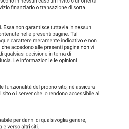
iscono in nessun caso un invito o un'offerta
izio finanziario o transazione di sorta.
i. Essa non garantisce tuttavia in nessun
ontenute nelle presenti pagine. Tali
nque carattere meramente indicativo e non
ne che accedono alle presenti pagine non vi
i qualsiasi decisione in tema di
ducia. Le informazioni e le opinioni
funzionalità del proprio sito, né assicura
 sito o i server che lo rendono accessibile al
abile per danni di qualsivoglia genere,
 e verso altri siti.