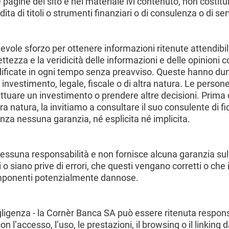
 pagine del sito e nel materiale ivi contenuto, non costitu
a di titoli o strumenti finanziari o di consulenza o di serv
vole sforzo per ottenere informazioni ritenute attendibil
tezza e la veridicità delle informazioni e delle opinioni c
dificate in ogni tempo senza preavviso. Queste hanno du
investimento, legale, fiscale o di altra natura. Le perso
tuare un investimento o prendere altre decisioni. Prima d
tra natura, la invitiamo a consultare il suo consulente di fi
nza nessuna garanzia, né esplicita né implicita.
suna responsabilità e non fornisce alcuna garanzia sulle 
siano prive di errori, che questi vengano corretti o che il
componenti potenzialmente dannose.
gligenza - la Cornèr Banca SA può essere ritenuta respons
con l’accesso, l’uso, le prestazioni, il browsing o il linking da