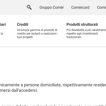
Gruppo Cornèr
Cornèrcard
Cornè
iari
Crediti
Prodotti strutturati
Un’ampia gamma di prodotti di
Più flessibilità e più rendiment
 la
credito per aiutarti a realizzare i
rispetto agli investimenti
tuoi progetti.
tradizionali.
 unicamente a persone domiciliate, rispettivamente reside
mersi dall'accedervi.