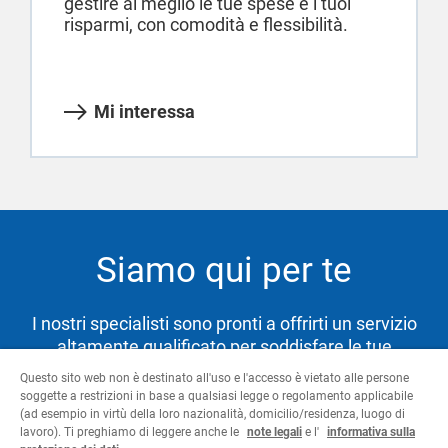
gestire al meglio le tue spese e i tuoi
risparmi, con comodità e flessibilità.
Mi interessa
Siamo qui per te
I nostri specialisti sono pronti a offrirti un servizio
altamente qualificato per soddisfare le tue
necessità e aiutarti a raggiungere i tuoi obiettivi.
Questo sito web non è destinato all'uso e l'accesso è vietato alle persone
soggette a restrizioni in base a qualsiasi legge o regolamento applicabile
(ad esempio in virtù della loro nazionalità, domicilio/residenza, luogo di
lavoro). Ti preghiamo di leggere anche le
note legali
e l'
informativa sulla
Contattaci