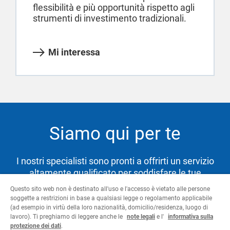
flessibilità e più opportunità rispetto agli
strumenti di investimento tradizionali.
Mi interessa
Siamo qui per te
I nostri specialisti sono pronti a offrirti un servizio
altamente qualificato per soddisfare le tue
necessità e aiutarti a raggiungere i tuoi obiettivi.
Questo sito web non è destinato all'uso e l'accesso è vietato alle persone
soggette a restrizioni in base a qualsiasi legge o regolamento applicabile
(ad esempio in virtù della loro nazionalità, domicilio/residenza, luogo di
lavoro). Ti preghiamo di leggere anche le
note legali
e l'
informativa sulla
Contattaci
protezione dei dati
.