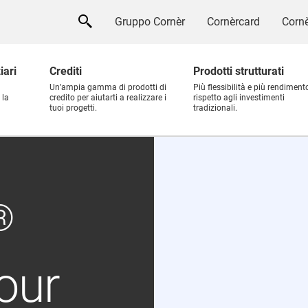
Gruppo Cornèr
Cornèrcard
Cornè
iari
Crediti
Prodotti strutturati
Un’ampia gamma di prodotti di
Più flessibilità e più rendiment
 la
credito per aiutarti a realizzare i
rispetto agli investimenti
tuoi progetti.
tradizionali.
®
our