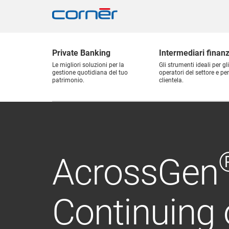
Private Banking
Intermediari finanz
Le migliori soluzioni per la
Gli strumenti ideali per gli
gestione quotidiana del tuo
operatori del settore e per
patrimonio.
clientela.
AcrossGen
Continuing 