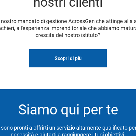
nostri clienti
 nostro mandato di gestione AcrossGen che attinge alla s
nchieri, all'esperienza imprenditoriale che abbiamo matur
crescita del nostro istituto?
Scopri di più
Siamo qui per te
ti sono pronti a offrirti un servizio altamente qualificato pe
necessità e aiutarti a raggiungere i tuoi obiettivi.