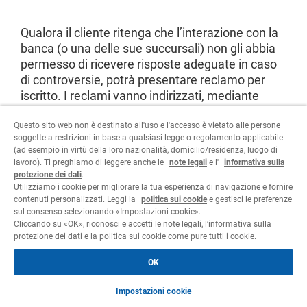
Qualora il cliente ritenga che l’interazione con la
banca (o una delle sue succursali) non gli abbia
permesso di ricevere risposte adeguate in caso
di controversie, potrà presentare reclamo per
iscritto. I reclami vanno indirizzati, mediante
posta ordinaria, all’attenzione dell’Ufficio reclami
della banca, all’indirizzo della sede di via Canova
Questo sito web non è destinato all'uso e l'accesso è vietato alle persone
soggette a restrizioni in base a qualsiasi legge o regolamento applicabile
16, 6900 Lugano, oppure mediante posta
(ad esempio in virtù della loro nazionalità, domicilio/residenza, luogo di
elettronica all’indirizzo
reclami@corner.ch
.
lavoro). Ti preghiamo di leggere anche le
note legali
e l'
informativa sulla
protezione dei dati
.
Utilizziamo i cookie per migliorare la tua esperienza di navigazione e fornire
contenuti personalizzati. Leggi la
politica sui cookie
e gestisci le preferenze
sul consenso selezionando «Impostazioni cookie».
Cliccando su «OK», riconosci e accetti le note legali, l’informativa sulla
protezione dei dati e la politica sui cookie come pure tutti i cookie.
Area legale
Informativa sulla protezione dei dati
Cookie policy
OK
©
2026 Cornèr Banca SA
Tutti i diritti riservati
Impostazioni cookie