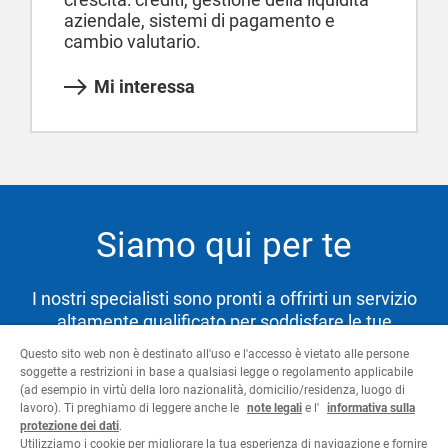
aziendale, sistemi di pagamento e
cambio valutario.
Mi interessa
Siamo qui per te
I nostri specialisti sono pronti a offrirti un servizio
altamente qualificato per soddisfare le tue
necessità e aiutarti a raggiungere i tuoi obiettivi.
Questo sito web non è destinato all'uso e l'accesso è vietato alle persone
soggette a restrizioni in base a qualsiasi legge o regolamento applicabile
(ad esempio in virtù della loro nazionalità, domicilio/residenza, luogo di
lavoro). Ti preghiamo di leggere anche le
note legali
e l'
informativa sulla
Contattaci
protezione dei dati
.
Utilizziamo i cookie per migliorare la tua esperienza di navigazione e fornire