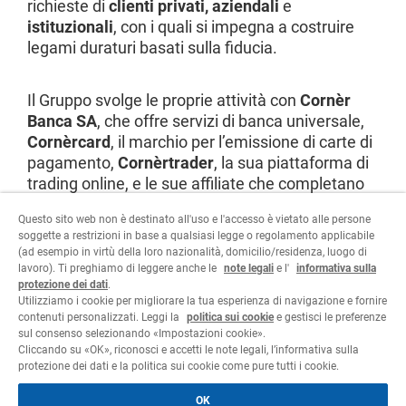
richieste di
clienti privati, aziendali
e
istituzionali
, con i quali si impegna a costruire
legami duraturi basati sulla fiducia.
Il Gruppo svolge le proprie attività con
Cornèr
Banca SA
, che offre servizi di banca universale,
Cornèrcard
, il marchio per l’emissione di carte di
pagamento,
Cornèrtrader
, la sua piattaforma di
trading online, e le sue affiliate che completano
l’offerta di servizi finanziari a livello
Questo sito web non è destinato all'uso e l'accesso è vietato alle persone
internazionale.
soggette a restrizioni in base a qualsiasi legge o regolamento applicabile
(ad esempio in virtù della loro nazionalità, domicilio/residenza, luogo di
lavoro). Ti preghiamo di leggere anche le
note legali
e l'
informativa sulla
Visita il sito
protezione dei dati
.
Utilizziamo i cookie per migliorare la tua esperienza di navigazione e fornire
contenuti personalizzati. Leggi la
politica sui cookie
e gestisci le preferenze
sul consenso selezionando «Impostazioni cookie».
Cliccando su «OK», riconosci e accetti le note legali, l’informativa sulla
protezione dei dati e la politica sui cookie come pure tutti i cookie.
Area legale
Informativa sulla protezione dei dati
OK