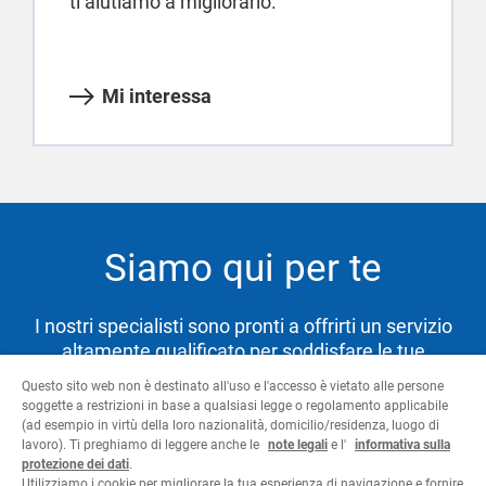
ti aiutiamo a migliorarlo.
Mi interessa
Siamo qui per te
I nostri specialisti sono pronti a offrirti un servizio
altamente qualificato per soddisfare le tue
necessità e aiutarti a raggiungere i tuoi obiettivi.
Questo sito web non è destinato all'uso e l'accesso è vietato alle persone
soggette a restrizioni in base a qualsiasi legge o regolamento applicabile
(ad esempio in virtù della loro nazionalità, domicilio/residenza, luogo di
lavoro). Ti preghiamo di leggere anche le
note legali
e l'
informativa sulla
Contattaci
protezione dei dati
.
Utilizziamo i cookie per migliorare la tua esperienza di navigazione e fornire