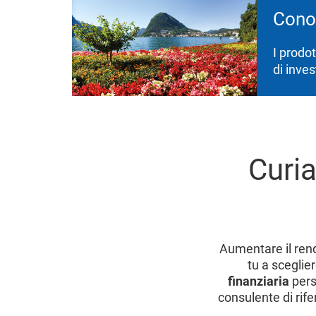
Conos
I prodot
di inve
Curi
Aumentare il rend
tu a sceglie
finanziaria
pers
consulente di rif