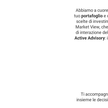
Abbiamo a cuore 
tuo
portafoglio
e d
scelte di invest
Market View, che 
di interazione de
Active Advisory
:
Ti accompagnia
insieme le decisi