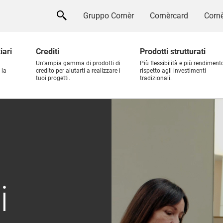
Gruppo Cornèr
Cornèrcard
Cornè
iari
Crediti
Prodotti strutturati
Un’ampia gamma di prodotti di
Più flessibilità e più rendiment
 la
credito per aiutarti a realizzare i
rispetto agli investimenti
tuoi progetti.
tradizionali.
i