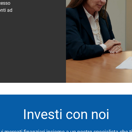
ccesso
onti ad
Investi con noi
ui mercati finanziari insieme a un nostro specialista che ti 