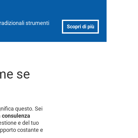
tradizionali strumenti
Scopri di più
me se
nifica questo. Sei
a
consulenza
gestione e del tuo
upporto costante e