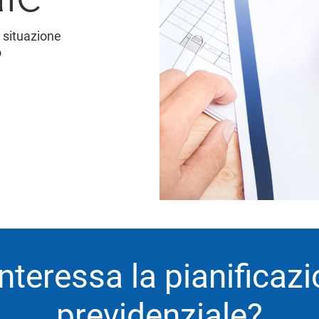
a situazione
o
interessa la pianificaz
previdenziale?