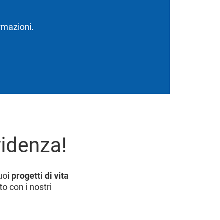
ormazioni.
videnza!
tuoi
progetti di vita
o con i nostri