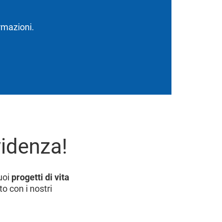
ormazioni.
videnza!
tuoi
progetti di vita
o con i nostri