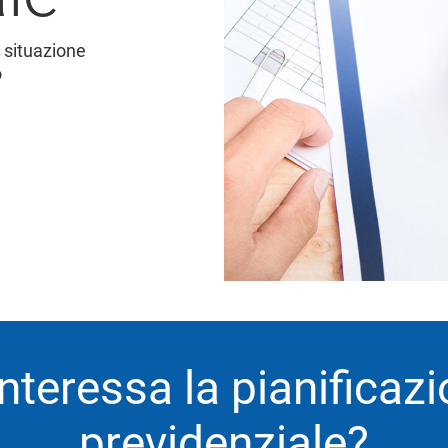
a situazione
o
interessa la pianificaz
previdenziale?