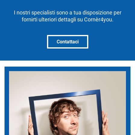
I nostri specialisti sono a tua disposizione per
fornirti ulteriori dettagli su Cornèr4you.
Contattaci