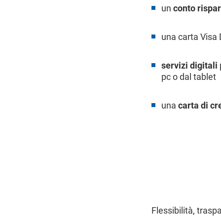
un
conto rispa
una carta Visa 
servizi digitali
pc o dal tablet
una
carta di cr
Flessibilità, tras