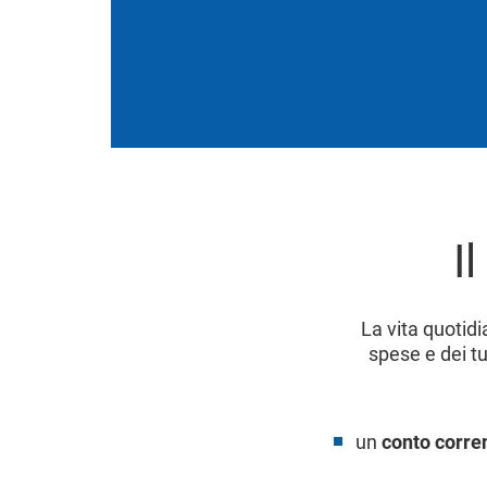
I
La vita quotid
spese e dei tu
un
conto corre