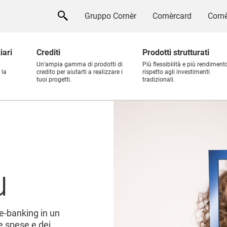
Gruppo Cornèr
Cornèrcard
Cornè
iari
Crediti
Prodotti strutturati
Un’ampia gamma di prodotti di
Più flessibilità e più rendiment
 la
credito per aiutarti a realizzare i
rispetto agli investimenti
tuoi progetti.
tradizionali.
u
 e-banking in un
e spese e dei