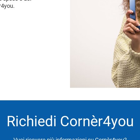
èr4you.
Richiedi Cornèr4you
Vuoi ricevere più informazioni su Cornèr4you?