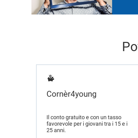
Po
Cornèr4young
Il conto gratuito e con un tasso
favorevole per i giovani tra i 15 e i
25 anni.