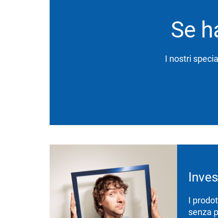
Se h
I nostri speci
Inves
I prodot
senza p