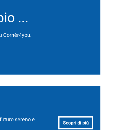
o ...
 su Cornèr4you.
 futuro sereno e
Scopri di più