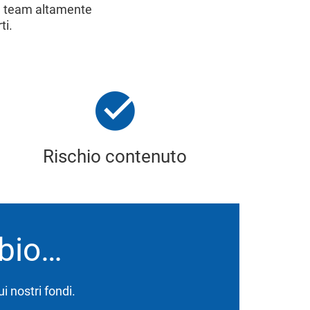
 un team altamente
ti.
Rischio contenuto
bbio…
ui nostri fondi.