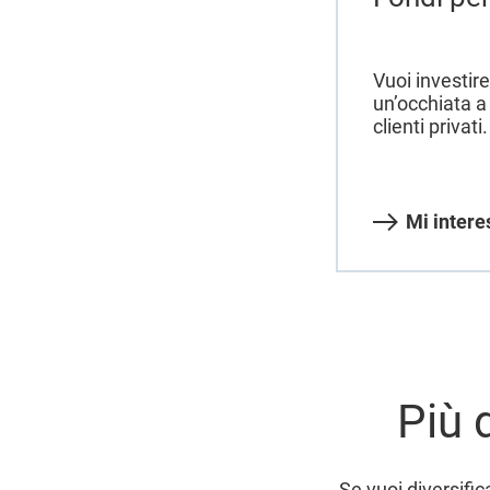
Vuoi investire
un’occhiata a 
clienti privati.
Mi intere
Più 
Se vuoi diversific