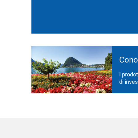
Conos
I prodot
di inve