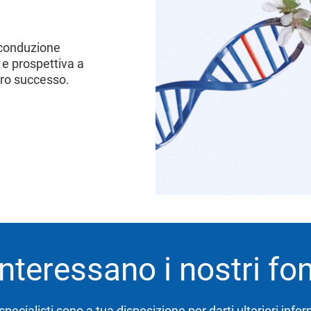
a conduzione
 e prospettiva a
oro successo.
interessano i nostri fo
 specialisti sono a tua disposizione per darti ulteriori info