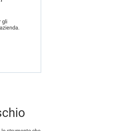
 gli
 azienda.
schio
 lo strumento che