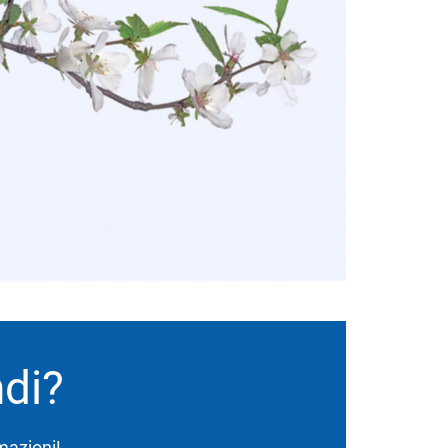
ndi?
rmazioni!