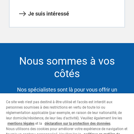
Je suis intéressé
Nous sommes à vos
côtés
Nos spécialistes sont là pour vous offrir un
service hautement qualifié et satisfaire ainsi vos
Ce site web n'est pas destiné à être utilisé et l’accès est interdit aux
besoins tout en vous aidant à atteindre vos
personnes soumises à des restrictions en vertu de toute loi ou
objectifs.
réglementation applicable (par exemple, en raison de leur nationalité, de
leur domicile/résidence, de leur lieu d'activité). Veuillez également lire les
mentions légales
et la
déclaration sur la protection des données
.
Nous utilisons des cookies pour améliorer votre expérience de navigation et
Contactez-nous