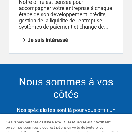
Notre offre est pensée pour
accompagner votre entreprise à chaque
étape de son développement: crédits,
gestion de la liquidité de l’entreprise,
systèmes de paiement et change de...
Je suis intéressé
Nous sommes à vos
côtés
Nos spécialistes sont là pour vous offrir un
service hautement qualifié et satisfaire ainsi vos
Ce site web n'est pas destiné à être utilisé et l’accès est interdit aux
besoins tout en vous aidant à atteindre vos
personnes soumises à des restrictions en vertu de toute loi ou
objectifs.