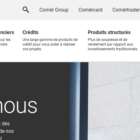
Cornèr Group
Cornèrcard
Cornèrtrader
anciers
Crédits
Produits structurés
our les
Une large gamme de produits de
Plus de souplesse et de
votre
crédit pour vous aider à réaliser
rendement par rapport aux
vos projets.
investissements traditionnels.
nous
z des
 de nos
!