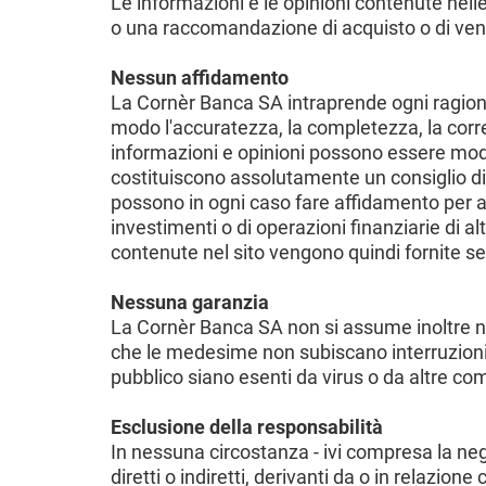
Le informazioni e le opinioni contenute nelle
o una raccomandazione di acquisto o di vendit
Nessun affidamento
La Cornèr Banca SA intraprende ogni ragione
modo l'accuratezza, la completezza, la corret
informazioni e opinioni possono essere mo
costituiscono assolutamente un consiglio di 
possono in ogni caso fare affidamento per at
investimenti o di operazioni finanziarie di al
contenute nel sito vengono quindi fornite se
Nessuna garanzia
La Cornèr Banca SA non si assume inoltre nes
che le medesime non subiscano interruzioni o 
pubblico siano esenti da virus o da altre 
Esclusione della responsabilità
In nessuna circostanza - ivi compresa la ne
diretti o indiretti, derivanti da o in relazione 