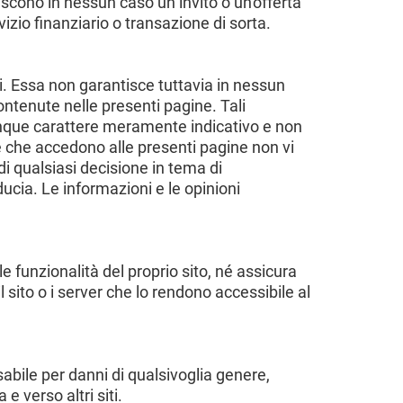
iscono in nessun caso un invito o un'offerta
izio finanziario o transazione di sorta.
i. Essa non garantisce tuttavia in nessun
ontenute nelle presenti pagine. Tali
nque carattere meramente indicativo e non
ne che accedono alle presenti pagine non vi
i qualsiasi decisione in tema di
ducia. Le informazioni e le opinioni
funzionalità del proprio sito, né assicura
 sito o i server che lo rendono accessibile al
abile per danni di qualsivoglia genere,
 e verso altri siti.