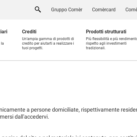
Gruppo Cornèr
Cornèrcard
Cornè
iari
Crediti
Prodotti strutturati
Un’ampia gamma di prodotti di
Più flessibilità e più rendiment
 la
credito per aiutarti a realizzare i
rispetto agli investimenti
tuoi progetti.
tradizionali.
 unicamente a persone domiciliate, rispettivamente reside
mersi dall'accedervi.