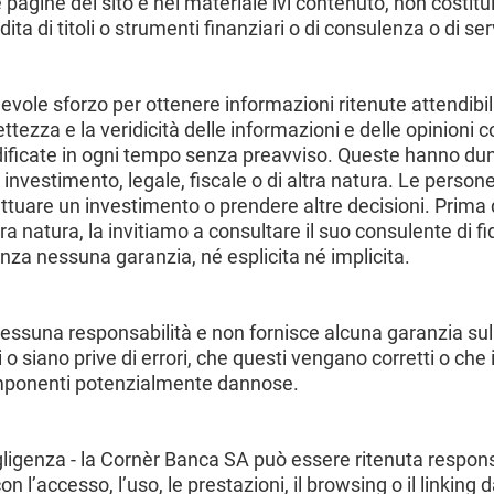
 pagine del sito e nel materiale ivi contenuto, non costitu
a di titoli o strumenti finanziari o di consulenza o di serv
vole sforzo per ottenere informazioni ritenute attendibil
tezza e la veridicità delle informazioni e delle opinioni c
dificate in ogni tempo senza preavviso. Queste hanno du
investimento, legale, fiscale o di altra natura. Le perso
tuare un investimento o prendere altre decisioni. Prima d
tra natura, la invitiamo a consultare il suo consulente di fi
nza nessuna garanzia, né esplicita né implicita.
suna responsabilità e non fornisce alcuna garanzia sulle 
siano prive di errori, che questi vengano corretti o che il
componenti potenzialmente dannose.
gligenza - la Cornèr Banca SA può essere ritenuta respons
con l’accesso, l’uso, le prestazioni, il browsing o il linking da