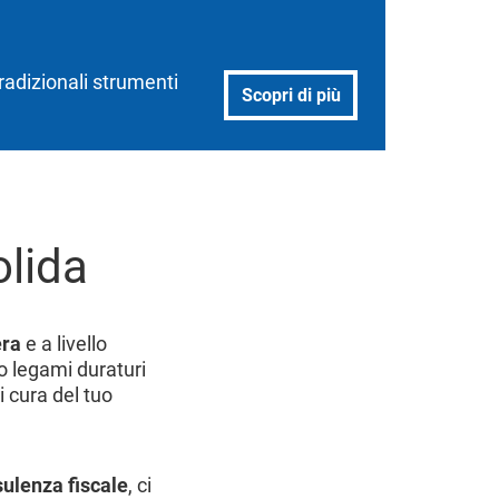
tradizionali strumenti
Scopri di più
olida
era
e a livello
o legami duraturi
i cura del tuo
ulenza fiscale
, ci