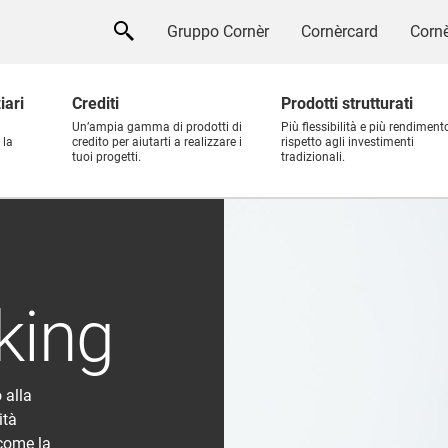
Gruppo Cornèr
Cornèrcard
Cornè
iari
Crediti
Prodotti strutturati
Un’ampia gamma di prodotti di
Più flessibilità e più rendiment
 la
credito per aiutarti a realizzare i
rispetto agli investimenti
tuoi progetti.
tradizionali.
king
 alla
ità
come la